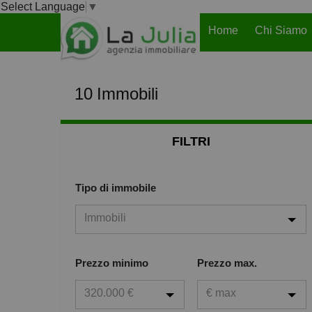
Select Language
▼
Home
Chi Siamo
10
Immobili
FILTRI
Tipo di immobile
Immobili
Immobili
Prezzo minimo
Prezzo max.
Case
320.000 €
€ max
Garage o posto auto