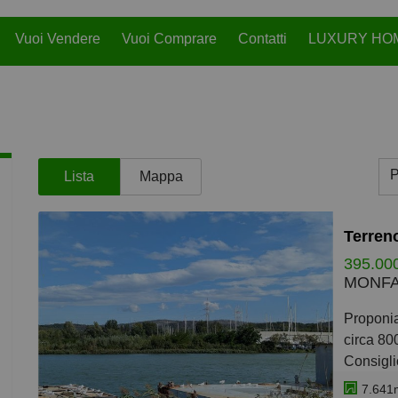
Vuoi Vendere
Vuoi Comprare
Contatti
LUXURY HO
P
Lista
Mappa
P
M
395.00
E
MONFA
p
Proponiamo introvabile terreno industriale/artigianale di
p
circa 80
Consigli
p
autostra
7.641