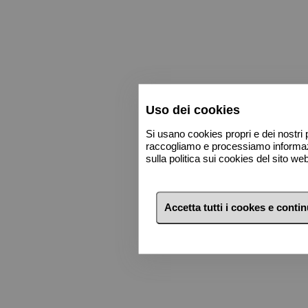
700.000 €
700.000 €
750.000 €
750.000 €
800.000 €
800.000 €
900.000 €
900.000 €
Uso dei cookies
1 milione €
1 milione €
Si usano cookies propri e dei nostri p
2 milioni €
2 milioni €
raccogliamo e processiamo informazio
sulla politica sui cookies del sito w
3 milioni €
3 milioni €
Accetta tutti i cookes e conti